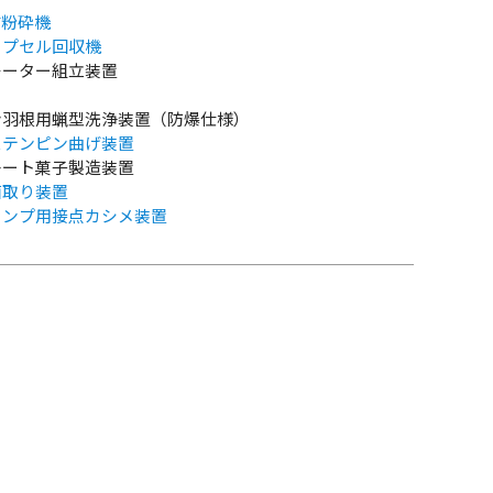
式粉砕機
カプセル回収機
モーター組立装置
ン羽根用蝋型洗浄装置（防爆仕様）
ステンピン曲げ装置
レート菓子製造装置
面取り装置
ランプ用接点カシメ装置