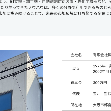
よう、組立機・加工機・自動選別供給装置・理化学機器など、
わたり培ってきたノウハウは、多くの分野で利用できるものと考
市場に挑み続けることで、未来の市場環境に打ち勝てる企業に
会社名
有限会社
1975年
設立
2002年
資本金
300万円
代表
玉井 哲
所在地
大阪市都島