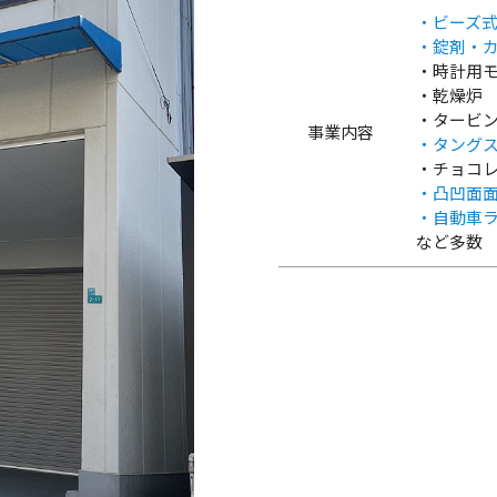
・ビーズ
・錠剤・
・時計用
・乾燥炉
・タービ
事業内容
・タング
・チョコ
・凸凹面
・自動車
など多数